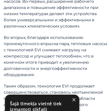
насосов. Во-первых, расширение рабочего
диапазона и повышение эффективности при
низких температурах делают эти устройства
более универсальными и эффективными в
различных климатических условиях.
Во-вторых, благодаря использованию
промежуточного впрыска пара, тепловые насосы
с технологией EVI снижают нагрузку на
компрессор и улучшают теплообмен, что в
конечном итоге приводит к увеличению
долговечности и энергоэффективности
оборудования.
Таким образом, технология EVI продолжает
совершенствоваться, становясь неотъемлемой
×
частью инновационных решений в области
Šajā tīmekļa vietnē tiek
отопительных систем и климатического
izmantoti sīkfaili
оборудования.