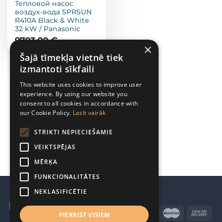
Тепловой насос
воздух-вода SPRSUN
R410A Black & White
32 kW / Panasonic
9703,00
€
×
Šajā tīmekļa vietnē tiek
izmantoti sīkfaili
This website uses cookies to improve user
КАТАЛОГ
experience. By using our website you
consent to all cookies in accordance with
our Cookie Policy.
Lasīt vairāk
STRIKTI NEPIECIEŠAMIE
VEIKTSPĒJAS
MĒRĶA
FUNKCIONALITĀTES
NEKLASIFICĒTIE
PIEKRIST VISIEM