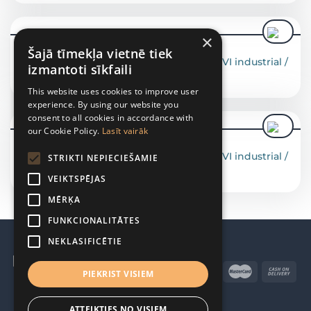
×
Šajā tīmekļa vietnē tiek
КОММЕРЧЕСКИЕ ТЕПЛОВЫЕ НАСОСЫ
Тепловой насос воздух-вода SPRSUN EVI industrial /
izmantoti sīkfaili
52-92 kW
This website uses cookies to improve user
experience. By using our website you
consent to all cookies in accordance with
our Cookie Policy.
Lasīt vairāk
КОММЕРЧЕСКИЕ ТЕПЛОВЫЕ НАСОСЫ
Тепловой насос воздух-вода SPRSUN EVI industrial /
STRIKTI NEPIECIEŠAMIE
31.5-40 kW
VEIKTSPĒJAS
MĒRĶA
FUNKCIONALITĀTES
NEKLASIFICĒTIE
PIEKRIST VISIEM
ATTEIKTIES NO VISIEM