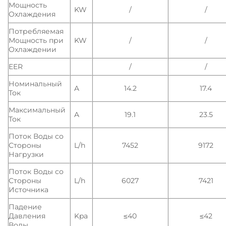
Мощность
KW
/
/
Охлаждения
Потребляемая
Мощность при
KW
/
/
Охлаждении
EER
/
/
Номинальный
A
14.2
17.4
Ток
Максимальный
A
19.1
23.5
Ток
Поток Воды со
Стороны
L/h
7452
9172
Нагрузки
Поток Воды со
Стороны
L/h
6027
7421
Источника
Падение
Давления
Kpa
≤40
≤42
Воды