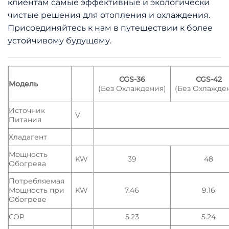
клиентам самые эффективные и экологически
чистые решения для отопления и охлаждения.
Присоединяйтесь к нам в путешествии к более
устойчивому будущему.
CGS-36
CGS-42
Модель
(Без Охлаждения)
(Без Охлажде
Источник
V
Питания
Хладагент
Мощность
KW
39
48
Обогрева
Потребляемая
Мощность при
KW
7.46
9.16
Обогреве
COP
5.23
5.24