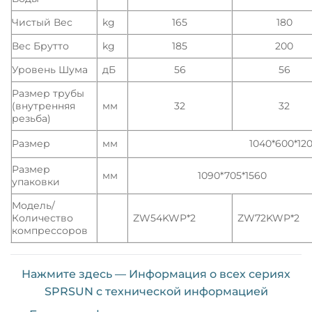
Чистый Вес
kg
165
180
Вес Брутто
kg
185
200
Уровень Шума
дБ
56
56
Размер трубы
(внутренняя
мм
32
32
резьба)
Размер
мм
1040*600*12
Размер
мм
1090*705*1560
упаковки
Модель/
Количество
ZW54KWP*2
ZW72KWP*2
компрессоров
Нажмите здесь — Информация о всех сериях
SPRSUN с технической информацией