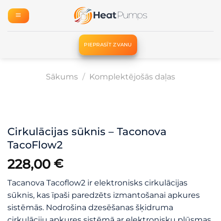
Skip
to
content
PIEPRASĪT ZVANU
Sākums
/
Komplektējošās daļas
Cirkulācijas sūknis – Taconova
TacoFlow2
228,00
€
Tacanova Tacoflow2 ir elektronisks cirkulācijas
sūknis, kas īpaši paredzēts izmantošanai apkures
sistēmās. Nodrošina dzesēšanas šķidruma
cirkulāciju apkures sistēmā ar elektronisku plūsmas