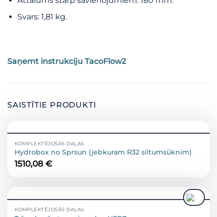
Attālums starp savienojumiem: 180 mm.
Svars: 1,81 kg.
Saņemt instrukciju TacoFlow2
SAISTĪTIE PRODUKTI
KOMPLEKTĒJOŠĀS DAĻAS
Hydrobox no Sprsun (jebkuram R32 siltumsūknim)
1510,08
€
KOMPLEKTĒJOŠĀS DAĻAS