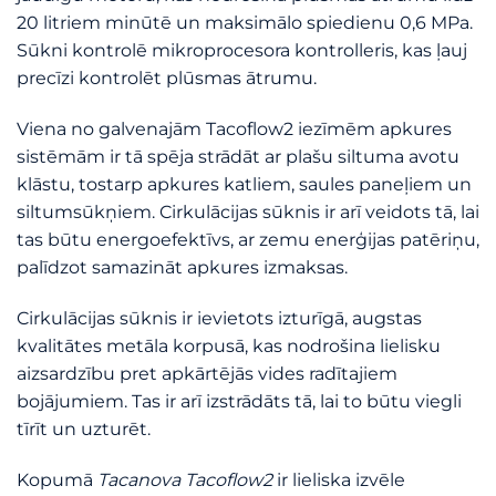
20 litriem minūtē un maksimālo spiedienu 0,6 MPa.
Sūkni kontrolē mikroprocesora kontrolleris, kas ļauj
precīzi kontrolēt plūsmas ātrumu.
Viena no galvenajām Tacoflow2 iezīmēm apkures
sistēmām ir tā spēja strādāt ar plašu siltuma avotu
klāstu, tostarp apkures katliem, saules paneļiem un
siltumsūkņiem. Cirkulācijas sūknis ir arī veidots tā, lai
tas būtu energoefektīvs, ar zemu enerģijas patēriņu,
palīdzot samazināt apkures izmaksas.
Cirkulācijas sūknis ir ievietots izturīgā, augstas
kvalitātes metāla korpusā, kas nodrošina lielisku
aizsardzību pret apkārtējās vides radītajiem
bojājumiem. Tas ir arī izstrādāts tā, lai to būtu viegli
tīrīt un uzturēt.
Kopumā
Tacanova Tacoflow2
ir lieliska izvēle