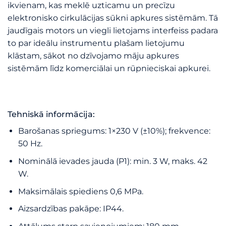
ikvienam, kas meklē uzticamu un precīzu
elektronisko cirkulācijas sūkni apkures sistēmām. Tā
jaudīgais motors un viegli lietojams interfeiss padara
to par ideālu instrumentu plašam lietojumu
klāstam, sākot no dzīvojamo māju apkures
sistēmām līdz komerciālai un rūpnieciskai apkurei.
Tehniskā informācija:
Barošanas spriegums: 1×230 V (±10%); frekvence:
50 Hz.
Nominālā ievades jauda (P1): min. 3 W, maks. 42
W.
Maksimālais spiediens 0,6 MPa.
Aizsardzības pakāpe: IP44.