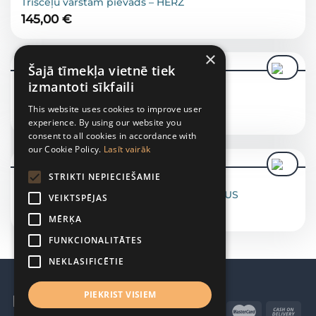
Trīsceļu vārstam pievads – HERZ
145,00
€
×
Šajā tīmekļa vietnē tiek
izmantoti sīkfaili
KOMPLEKTĒJOŠĀS DAĻAS
Trīsceļu vārsts – HERZ
This website uses cookies to improve user
59,00
€
experience. By using our website you
consent to all cookies in accordance with
our Cookie Policy.
Lasīt vairāk
STRIKTI NEPIECIEŠAMIE
KOMPLEKTĒJOŠĀS DAĻAS
Magnētiskais filtrs – Tiemme TM-MAGPLUS
VEIKTSPĒJAS
132,00
€
MĒRĶA
FUNKCIONALITĀTES
NEKLASIFICĒTIE
PIEKRIST VISIEM