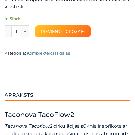
kontroli.
In Stock
Cirkulācijas sūknis – Taconova TacoFlow2 daudzums
PIEVIENOT GROZAM
Kategorija:
Komplektējošās daļas
APRAKSTS
Taconova TacoFlow2
Tacanova Tacoflow2
cirkulācijas sūknis ir aprīkots ar
jaudīgu motoru, kas nodrošina plūsmas ātrumu līdz