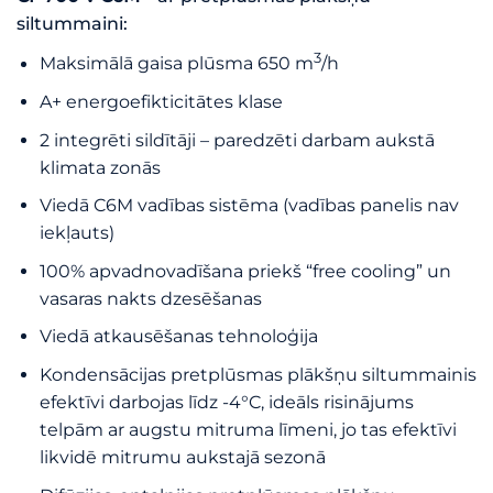
siltummaini:
3
Maksimālā gaisa plūsma 650 m
/h
A+ energoefikticitātes klase
2 integrēti sildītāji – paredzēti darbam aukstā
klimata zonās
Viedā C6M vadības sistēma (vadības panelis nav
iekļauts)
100% apvadnovadīšana priekš “free cooling” un
vasaras nakts dzesēšanas
Viedā atkausēšanas tehnoloģija
Kondensācijas pretplūsmas plākšņu siltummainis
efektīvi darbojas līdz -4°C, ideāls risinājums
telpām ar augstu mitruma līmeni, jo tas efektīvi
likvidē mitrumu aukstajā sezonā