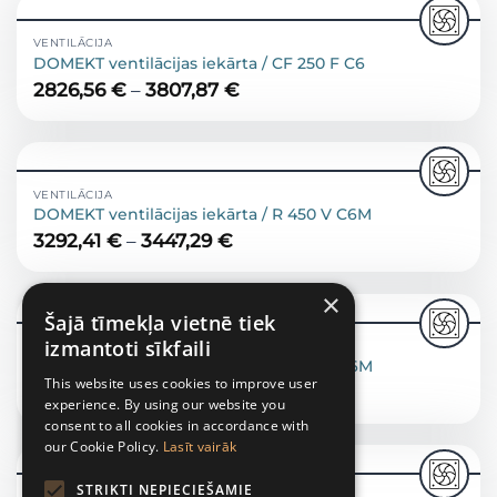
VENTILĀCIJA
DOMEKT ventilācijas iekārta / CF 250 F C6
2826,56
€
–
3807,87
€
VENTILĀCIJA
DOMEKT ventilācijas iekārta / R 450 V C6M
3292,41
€
–
3447,29
€
×
Šajā tīmekļa vietnē tiek
izmantoti sīkfaili
VENTILĀCIJA
DOMEKT ventilācijas iekārta / R 700 H C6M
This website uses cookies to improve user
4739,57
€
–
4950,11
€
experience. By using our website you
consent to all cookies in accordance with
our Cookie Policy.
Lasīt vairāk
STRIKTI NEPIECIEŠAMIE