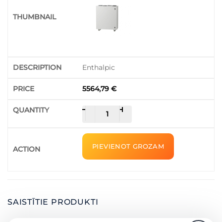
quantity
Enthalpic
5564,79
€
DOMEKT
-
+
ventilācijas
iekārta
/
PIEVIENOT GROZAM
CF
700
V
C6M
quantity
SAISTĪTIE PRODUKTI