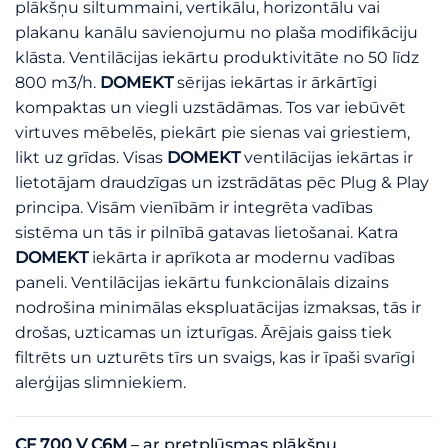
plākšņu siltummaini, vertikālu, horizontālu vai
plakanu kanālu savienojumu no plaša modifikāciju
klāsta. Ventilācijas iekārtu produktivitāte no 50 līdz
800 m3/h.
DOMEKT
sērijas iekārtas ir ārkārtīgi
kompaktas un viegli uzstādāmas. Tos var iebūvēt
virtuves mēbelēs, piekārt pie sienas vai griestiem,
likt uz grīdas. Visas
DOMEKT
ventilācijas iekārtas ir
lietotājam draudzīgas un izstrādātas pēc Plug & Play
principa. Visām vienībām ir integrēta vadības
sistēma un tās ir pilnībā gatavas lietošanai. Katra
DOMEKT
iekārta ir aprīkota ar modernu vadības
paneli. Ventilācijas iekārtu funkcionālais dizains
nodrošina minimālas ekspluatācijas izmaksas, tās ir
drošas, uzticamas un izturīgas. Ārējais gaiss tiek
filtrēts un uzturēts tīrs un svaigs, kas ir īpaši svarīgi
alerģijas slimniekiem.
CF 700 V C6M
– ar pretplūsmas plākšņu