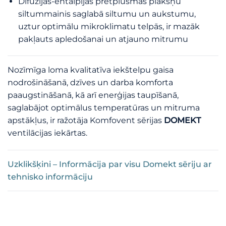
Difūzijas-entalpijas pretplūsmas plākšņu
siltummainis saglabā siltumu un aukstumu,
uztur optimālu mikroklimatu telpās, ir mazāk
pakļauts apledošanai un atjauno mitrumu
Nozīmīga loma kvalitatīva iekštelpu gaisa
nodrošināšanā, dzīves un darba komforta
paaugstināšanā, kā arī enerģijas taupīšanā,
saglabājot optimālus temperatūras un mitruma
apstākļus, ir ražotāja Komfovent sērijas
DOMEKT
ventilācijas iekārtas.
Uzklikšķini – Informācija par visu Domekt sēriju ar
tehnisko informāciju