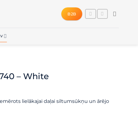
B2B
LV
740 – White
iemērots lielākajai daļai siltumsūkņu un ārējo
ms