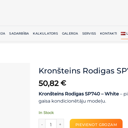
IJA
SADARBĪBA
KALKULATORS
GALERIJA
SERVISS
KONTAKTI
Kronšteins Rodigas SP
50,82
€
Kronšteins Rodigas SP740 – White
– p
gaisa kondicionētāju modeļu.
In Stock
Kronšteins Rodigas SP740 – White daudzu
PIEVIENOT GROZAM