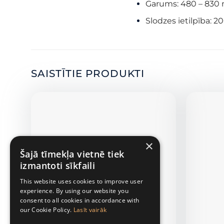
Garums: 480 – 830
Slodzes ietilpība: 2
SAISTĪTIE PRODUKTI
×
Šajā tīmekļa vietnē tiek
izmantoti sīkfaili
This website uses cookies to improve user
experience. By using our website you
consent to all cookies in accordance with
our Cookie Policy.
Lasīt vairāk