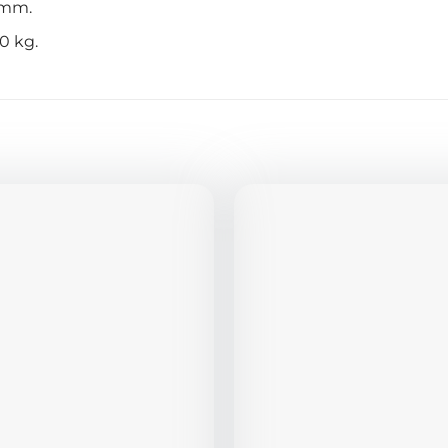
 mm.
00 kg.