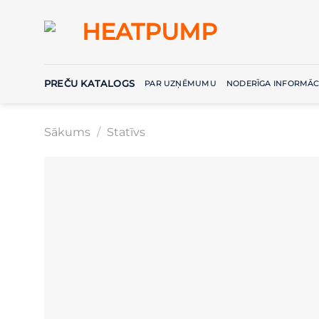
Skip
to
content
PREČU KATALOGS
PAR UZŅĒMUMU
NODERĪGA INFORMĀC
Sākums
/
Statīvs