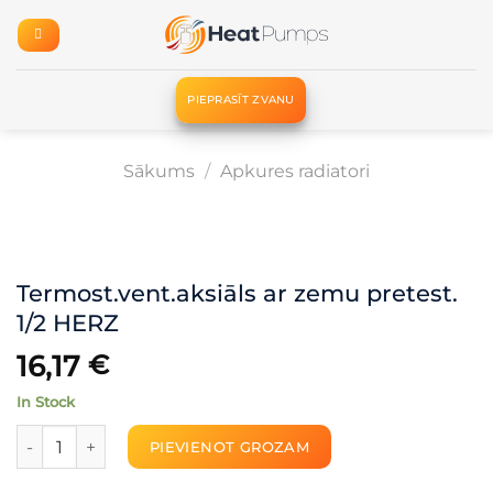
Skip
to
content
PIEPRASĪT ZVANU
Sākums
/
Apkures radiatori
Termost.vent.aksiāls ar zemu pretest.
1/2 HERZ
16,17
€
In Stock
Termost.vent.aksiāls ar zemu pretest. 1/2 HERZ daudzums
PIEVIENOT GROZAM