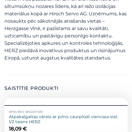
siltumsūkņu nozares līderis, kā arī ražo izolācijas
materiālus kopā ar Hirsch Servo AG. Uzņēmums, kas
nosaukts pēc sākotnējās atrašanās vietas –
Herzgasse Vīnē, ir pazīstams ar savu kvalitāti,
uzticamību un pastāvīgu personīgo kontaktu.
Specializējoties apkures un kontroles tehnoloģijās,
HERZ piedāvā inovatīvus produktus un risinājumus
Eiropā, uzturot augstus kvalitātes standartus.
SAISTĪTIE PRODUKTI
APKURES RADIATORI
Atpakaļgaitas vārsts ar pilno caurplūdi viencaur.sist.
1/2 taisns HERZ
18,09
€