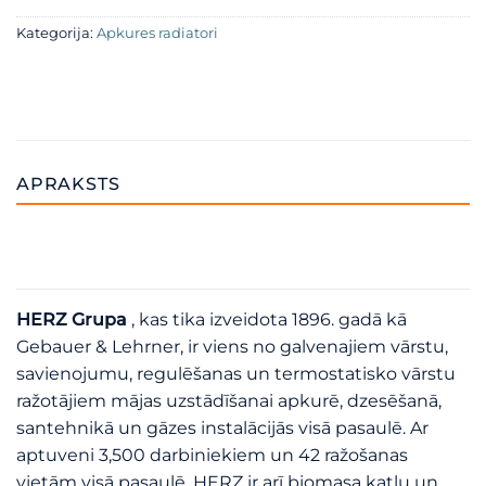
Kategorija:
Apkures radiatori
APRAKSTS
HERZ Grupa
, kas tika izveidota 1896. gadā kā
Gebauer & Lehrner, ir viens no galvenajiem vārstu,
savienojumu, regulēšanas un termostatisko vārstu
ražotājiem mājas uzstādīšanai apkurē, dzesēšanā,
santehnikā un gāzes instalācijās visā pasaulē. Ar
aptuveni 3,500 darbiniekiem un 42 ražošanas
vietām visā pasaulē, HERZ ir arī biomasa katlu un