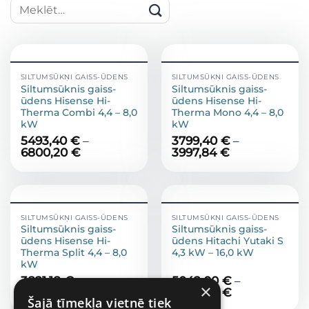
Meklēt:
SILTUMSŪKŅI GAISS-ŪDENS
SILTUMSŪKŅI GAISS-ŪDENS
Siltumsūknis gaiss-
Siltumsūknis gaiss-
ūdens Hisense Hi-
ūdens Hisense Hi-
Therma Combi 4,4 – 8,0
Therma Mono 4,4 – 8,0
kW
kW
5493,40
€
–
3799,40
€
–
6800,20
€
3997,84
€
SILTUMSŪKŅI GAISS-ŪDENS
SILTUMSŪKŅI GAISS-ŪDENS
Siltumsūknis gaiss-
Siltumsūknis gaiss-
ūdens Hisense Hi-
ūdens Hitachi Yutaki S
Therma Split 4,4 – 8,0
4,3 kW – 16,0 kW
kW
3821,18
€
–
5042,00
€
–
×
4716,58
€
8694,00
€
Šajā tīmekļa vietnē tiek