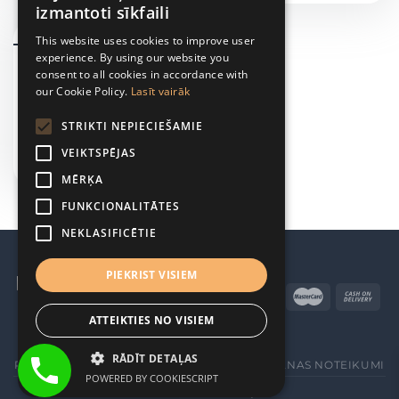
izmantoti sīkfaili
This website uses cookies to improve user
experience. By using our website you
SILTUMSŪKŅI GAISS-ŪDENS
consent to all cookies in accordance with
Siltumsūknis gaiss-
our Cookie Policy.
Lasīt vairāk
ūdens Hitachi Yutaki S
Combi 4,3 kW – 16,0
kW
STRIKTI NEPIECIEŠAMIE
8092,00
€
–
VEIKTSPĒJAS
11701,00
€
MĒRĶA
FUNKCIONALITĀTES
NEKLASIFICĒTIE
PIEKRIST VISIEM
ATTEIKTIES NO VISIEM
RĀDĪT DETAĻAS
PRIVĀTUMA POLITIKA
VISPĀRĒJIE PĀRDOŠANAS NOTEIKUMI
POWERED BY COOKIESCRIPT
© 2025, «HeatPump»