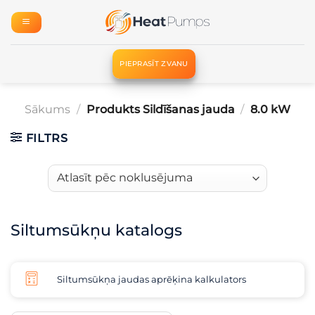
Skip
to
content
PIEPRASĪT ZVANU
Sākums
/
Produkts Sildīšanas jauda
/
8.0 kW
FILTRS
Siltumsūkņu katalogs
Siltumsūkņa jaudas aprēķina kalkulators